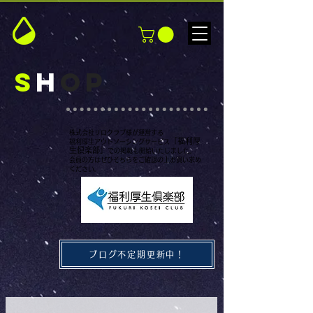
S
H
OP
株式会社リロクラブ様が運営する
「福利厚
福利厚生アウトソーシングサービス
生倶楽部」
での掲載も開始いたしました。
​会員の方はぜひそちらをご確認の上お買い求め
ください。
ブログ不定期更新中！