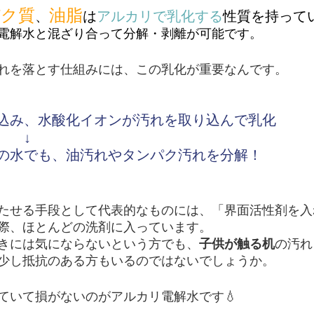
パク質
油脂
、
は
アルカリで乳化する
性質を持って
電解水と混ざり合って分解・剥離が可能です。
れを落とす仕組みには、この乳化が重要なんです。
込み、水酸化イオンが汚れを取り込んで乳化
　　↓
の水でも、油汚れやタンパク汚れを分解！
たせる手段として代表的なものには、「界面活性剤を入
際、ほとんどの洗剤に入っています。
きには気にならないという方でも、
子供が触る机
の汚れ
少し抵抗のある方もいるのではないでしょうか。
ていて損がないのがアルカリ電解水です💧