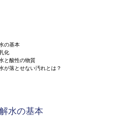
解水の基本
乳化
解水と酸性の物質
解水が落とせない汚れとは？
電解水の基本