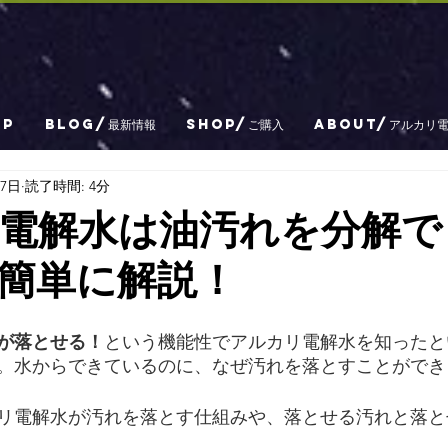
OP
BLOG/最新情報
SHOP/ご購入
ABOUT/アルカリ
17日
読了時間: 4分
電解水は油汚れを分解で
簡単に解説！
が落とせる！
という機能性でアルカリ電解水を知ったと
。水からできているのに、なぜ汚れを落とすことができ
リ電解水が汚れを落とす仕組みや、落とせる汚れと落と