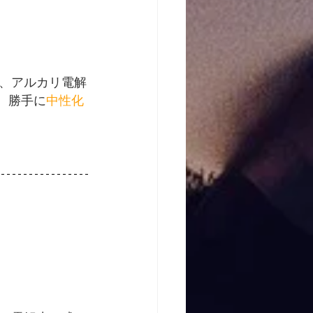
、アルカリ電解
、勝手に
中性化