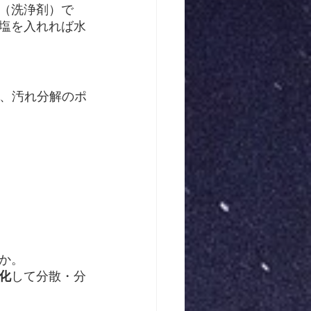
（洗浄剤）で
塩を入れれば水
、汚れ分解のポ
か。
化
して分散・分