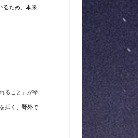
いる
ため、本来
れること」が挙
を拭く、
野外
で