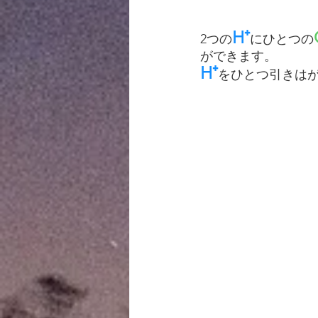
H⁺
2つの
にひとつの
ができます。
H⁺
をひとつ引きは