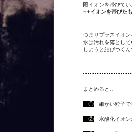
陽イオンを帯びてい
=
+イオンを帯びた
つまりプラスイオン
水は汚れを落として
しようと結びつくん
まとめると…
　①
細かい粒子で
　②
水酸化イオン