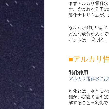
まずアルカリ電解水
す。含まれる分子は
酸化ナトリウムが、
なんだか難しい話？
どんな成分が入って
「乳化
イントは
■アルカリ
乳化作用
アルカリ電解水にお
乳化とは、水と油が
細かい定義で言えば
解すること＝乳化で