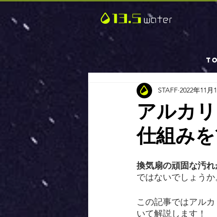
T
STAFF
2022年11月
アルカリ
仕組みを
換気扇の頑固な汚れ
ではないでしょうか
この記事ではアルカ
いて解説します！