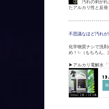
　③
汚れの剥がれ
たアルカリ性と反発
不思議なほど汚れが
化学物質ナシで洗剤
め！✨（もちろん、
▶アルカリ電解水「13.
1
購