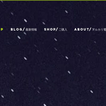
OP
BLOG/最新情報
SHOP/ご購入
ABOUT/アルカリ