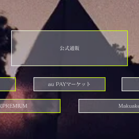
公式通販
au PAYマーケット
PREMIUM
Makua