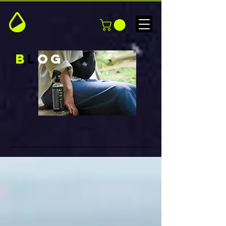
B
L
OG