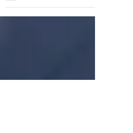
アルカリ電解水を知ったという方も多いのではな
いでしょうか。水からできているのに、なぜ汚れ
を落とすことができるのでしょう。 この記事では
アルカリ電解水が汚れを落とす仕組みや、落とせ
る汚れと落とせない汚れについて解説します！...